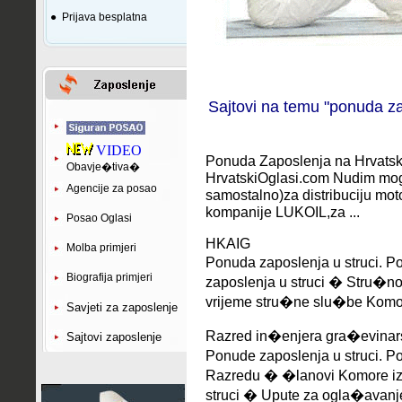
●
Prijava besplatna
Sajtovi na temu "ponuda z
VIDEO
Ponuda Zaposlenja na Hrvatsk
Obavje�tiva�
HrvatskiOglasi.com Nudim mog
Agencije za posao
samostalno)za distribuciju mot
kompanije LUKOIL,za ...
Posao Oglasi
HKAIG
Molba primjeri
Ponuda zaposlenja u struci. P
Biografija primjeri
zaposlenja u struci � Stru�n
vrijeme stru�ne slu�be Komore
Savjeti za zaposlenje
Razred in�enjera gra�evinar
Sajtovi zaposlenje
Ponude zaposlenja u struci. P
Razredu � �lanovi Komore iz 
struci � Upute za ogla�avanje 