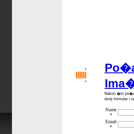
Po�al
Ima�
Nakon �
to po
�
donji formular i n
Name
*
Email
*