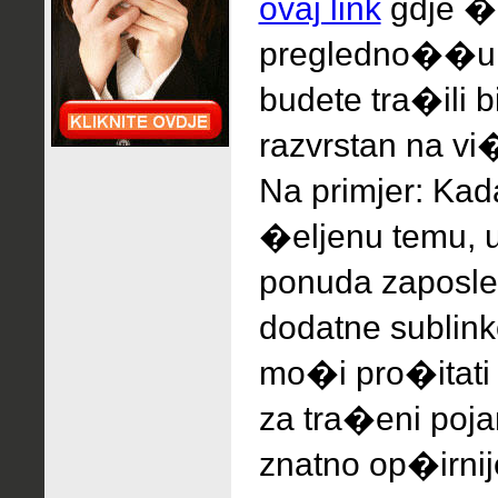
ovaj link
gdje �e
pregledno��u, 
budete tra�ili 
razvrstan na vi�
Na primjer: Ka
�eljenu temu, 
ponuda zaposle
dodatne sublink
mo�i pro�itati
za tra�eni pojam
znatno op�irnij