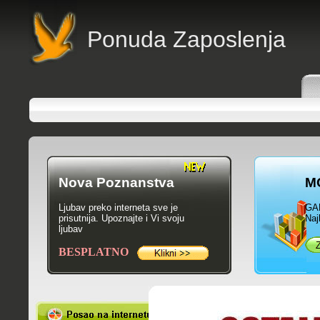
P
onuda Zaposlenja
Nova Poznanstva
M
Ljubav preko interneta sve je
GA
prisutnija. Upoznajte i Vi svoju
Naj
ljubav
BESPLATNO