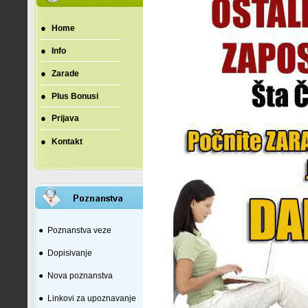
●
Home
●
Info
●
Zarade
●
Plus Bonusi
●
Prijava
●
Kontakt
●
Poznanstva veze
●
Dopisivanje
●
Nova poznanstva
●
Linkovi za upoznavanje