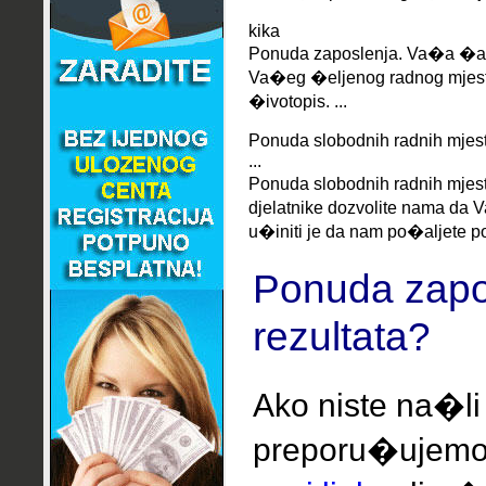
kika
Ponuda zaposlenja. Va�a �an
Va�eg �eljenog radnog mjes
�ivotopis. ...
Ponuda slobodnih radnih mjesta
...
Ponuda slobodnih radnih mjesta
djelatnike dozvolite nama da
u�initi je da nam po�aljete po
Ponuda zapo
rezultata?
Ako niste na�li
preporu�ujem