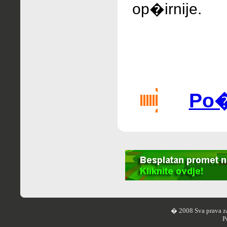
op�irnije.
Po�a
� 2008 Sva prava z
P