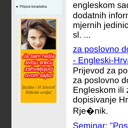
engleskom sa
●
Prijava besplatna
dodatnih infor
mjernih jedini
sl. ...
za poslovno do
- Engleski-Hrv
Prijevod za po
za poslovno d
Engleskom ili
dopisivanje Hr
Rje�nik.
Seminar: "Posl