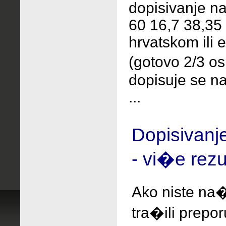
dopisivanje n
60 16,7 38,35 
hrvatskom ili 
(gotovo 2/3 o
dopisuje se n
...
Dopisivanj
- vi�e rezu
Ako niste na�
tra�ili
prepo