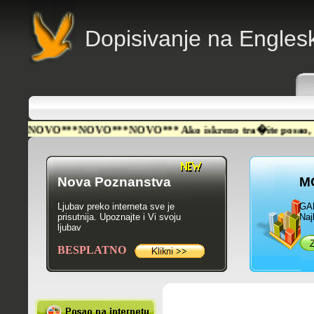
Dopisivanje na Engle
NOVO***NOVO***NOVO*** Ako iskreno tra�ite posao, NA�LI ST
Nova Poznanstva
M
Ljubav preko interneta sve je
GA
prisutnija. Upoznajte i Vi svoju
Naj
ljubav
BESPLATNO