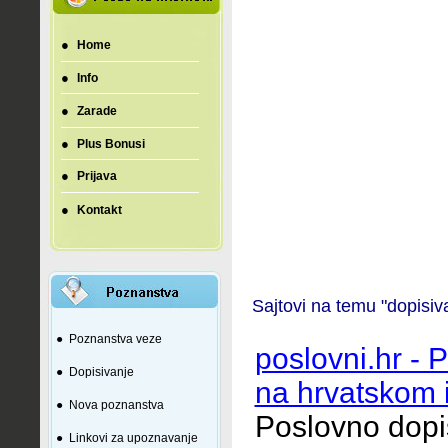
●
Home
●
Info
●
Zarade
●
Plus Bonusi
●
Prijava
●
Kontakt
Sajtovi na temu "dopisi
●
Poznanstva veze
poslovni.hr - 
●
Dopisivanje
na hrvatskom 
●
Nova poznanstva
Poslovno dopi
●
Linkovi za upoznavanje