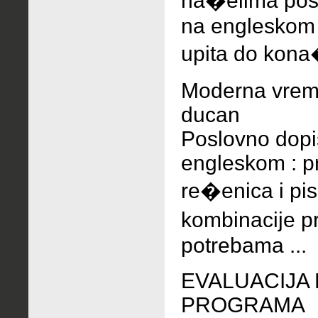
na�elima posl
na engleskom 
upita do kona
Moderna vrem
ducan
Poslovno dopi
engleskom : pr
re�enica i p
kombinacije pr
potrebama ...
EVALUACIJA
PROGRAMA