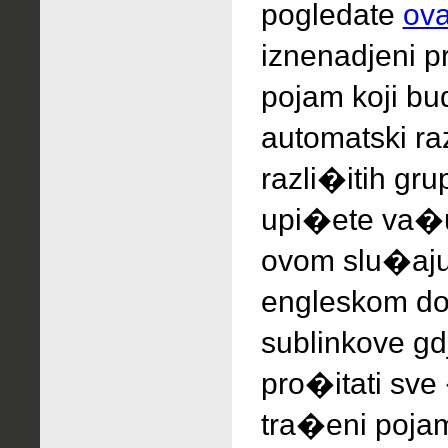
pogledate
ova
iznenadjeni
p
pojam koji bud
automatski ra
razli�itih gru
upi�ete va�u
ovom slu�aju
engleskom do
sublinkove g
pro�itati sve
tra�eni pojam