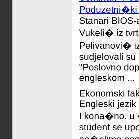
Poduzetni�ki 
Stanari BIOS-
Vukeli� iz tvr
Pelivanovi� i
sudjelovali su
"Poslovno dop
engleskom ...
Ekonomski faku
Engleski jezik 
I kona�no, u 
student se up