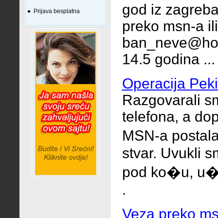
god iz zagreba
●
Prijava besplatna
preko msn-a i
ban_neve@hot
14.5 godina ...
Operacija Pek
Razgovarali s
telefona, a do
MSN-a postala
stvar.
Uvukli s
pod ko�u, u�i
.
Veza preko ms