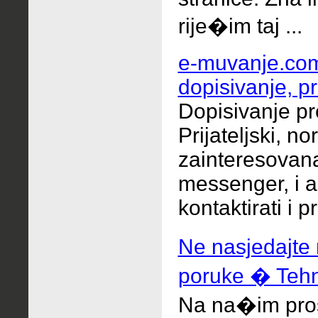
rije�im taj ...
e-muvanje.com
dopisivanje, pri
Dopisivanje p
Prijateljski, n
zainteresovana
messenger, i 
kontaktirati i p
Ne nasjedajt
poruke � Tehn
Na na�im pros