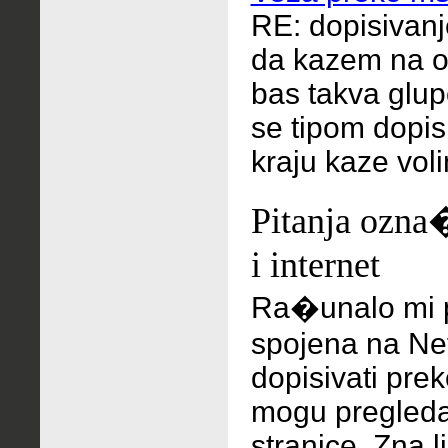
RE: dopisivan
da kazem na 
bas takva glup
se tipom dopis
kraju kaze voli
Pitanja ozna
i internet
Ra�unalo mi 
spojena na Net
dopisivati pre
mogu pregledav
stranice.
Zna l