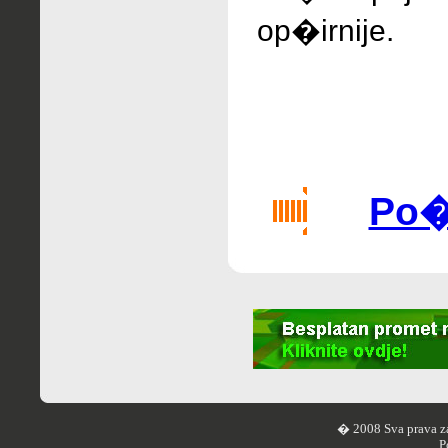
op�irnije.
Po�a
� 2008 Sva prava z
P