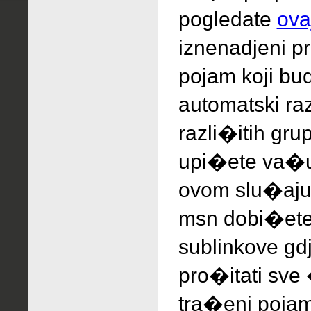
pogledate
ovaj
iznenadjeni
p
pojam koji bud
automatski ra
razli�itih gru
upi�ete va�u
ovom slu�aju 
msn dobi�ete
sublinkove g
pro�itati sve
tra�eni pojam 