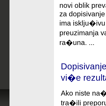
novi oblik pr
za dopisivanje
ima isklju�iv
preuzimanja 
ra�una. ...
Dopisivanj
vi�e rezult
Ako niste na�
tra�ili
prepo