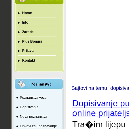
●
Home
●
Info
●
Zarade
●
Plus Bonusi
●
Prijava
●
Kontakt
Sajtovi na temu "dopisiv
●
Poznanstva veze
Dopisivanje pu
●
Dopisivanje
online prijatel
●
Nova poznanstva
Tra�im lijepu 
●
Linkovi za upoznavanje