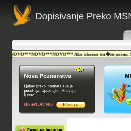
D
opisivanje Preko MS
OVO***NOVO***NOVO*** Ako iskreno tra�ite posao, NA�LI STE
Nova Poznanstva
M
Ljubav preko interneta sve je
GA
prisutnija. Upoznajte i Vi svoju
Naj
ljubav
BESPLATNO