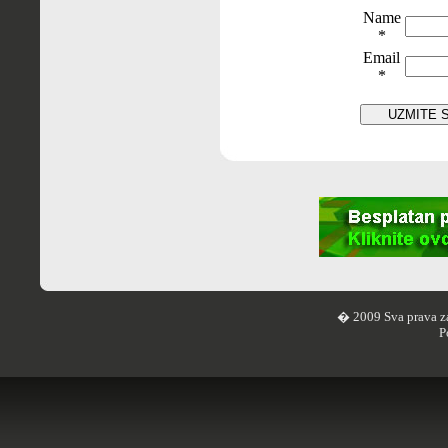
Name
*
Email
*
� 2009 Sva prava z
P