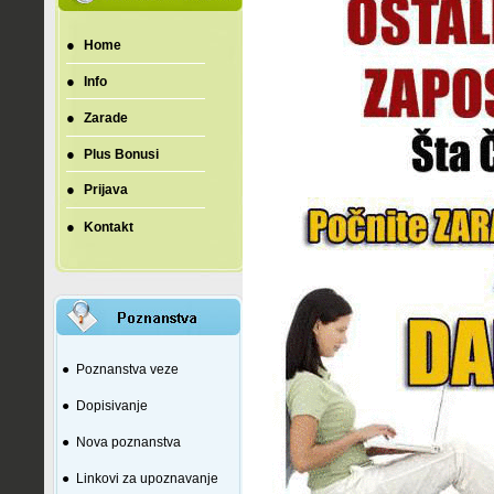
●
Home
●
Info
●
Zarade
●
Plus Bonusi
●
Prijava
●
Kontakt
●
Poznanstva veze
●
Dopisivanje
●
Nova poznanstva
●
Linkovi za upoznavanje