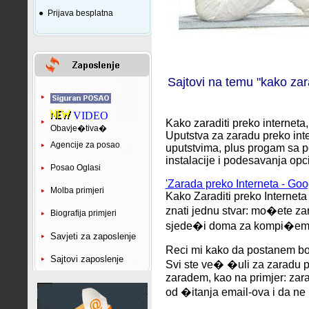
●
Prijava besplatna
Sajtovi na temu "kako zara
VIDEO
Kako zaraditi preko interneta
Obavje�tiva�
Uputstva za zaradu preko inte
Agencije za posao
uputstvima, plus progam sa p
instalacije i podesavanja opci
Posao Oglasi
'Zarada preko Interneta - Goo
Molba primjeri
Kako Zaraditi preko Interneta
znati jednu stvar: mo�ete 
Biografija primjeri
sjede�i doma za kompi�em
Savjeti za zaposlenje
Reci mi kako da postanem bog
Sajtovi zaposlenje
Svi ste ve� �uli za zaradu p
zaradem, kao na primjer: zar
od �itanja email-ova i da ne .