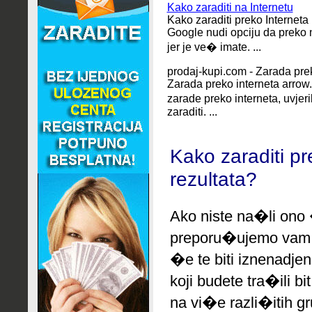
Kako zaraditi na Internetu
Kako zaraditi preko Interneta i
Google nudi opciju da preko 
jer je ve� imate. ...
prodaj-kupi.com - Zarada pre
Zarada preko interneta arrow
zarade preko interneta, uvjer
zaraditi. ...
Kako zaraditi pr
rezultata?
Ako niste na�li ono 
preporu�ujemo
vam 
�e te biti iznenadjen
koji budete tra�ili b
na vi�e razli�itih g