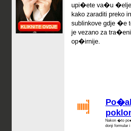
upi�ete va�u �elje
kako zaraditi preko 
sublinkove gdje �e 
je vezano za tra�eni
op�irnije.
Po�alj
poklo
Nakon �
to po
donji formular i