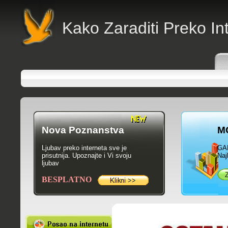
Kako Zaraditi Preko In
Nova Poznanstva
M
Ljubav preko interneta sve je
GA
prisutnija. Upoznajte i Vi svoju
Naj
ljubav
BESPLATNO