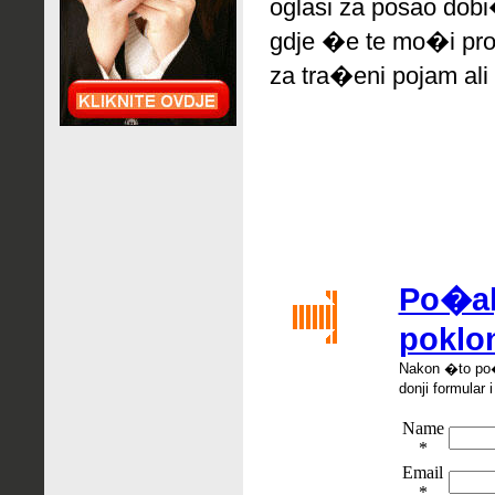
oglasi za posao dob
gdje �e te mo�i pro
za tra�eni pojam ali 
Po�alj
poklo
Nakon �
to po
donji formular 
Name
*
Email
*