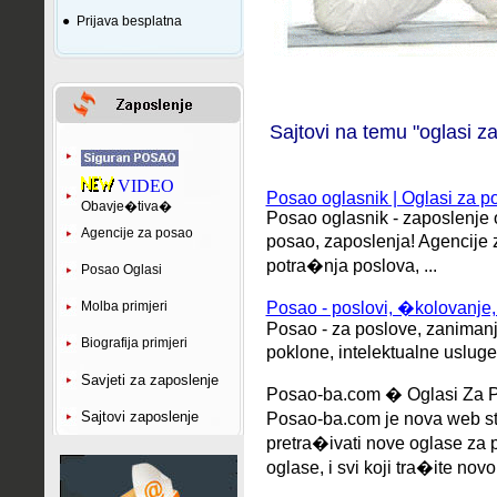
●
Prijava besplatna
Sajtovi na temu "oglasi z
VIDEO
Posao oglasnik | Oglasi za po
Obavje�tiva�
Posao oglasnik - zaposlenje o
Agencije za posao
posao, zaposlenja! Agencije
potra�nja poslova, ...
Posao Oglasi
Molba primjeri
Posao - poslovi, �kolovanje, 
Posao - za poslove, zaniman
Biografija primjeri
poklone, intelektualne usluge.
Savjeti za zaposlenje
Posao-ba.com � Oglasi Za 
Sajtovi zaposlenje
Posao-ba.com je nova web s
pretra�ivati nove oglase za
oglase, i svi koji tra�ite novo il