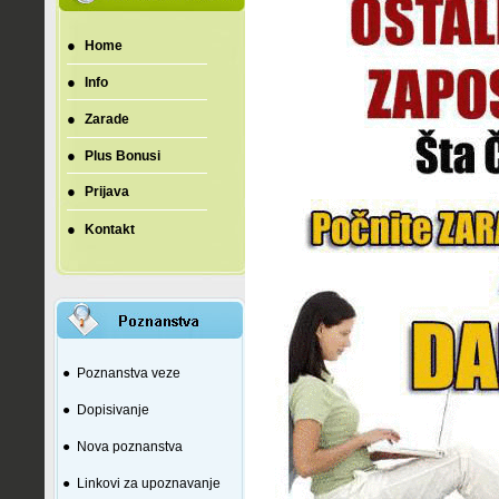
●
Home
●
Info
●
Zarade
●
Plus Bonusi
●
Prijava
●
Kontakt
●
Poznanstva veze
●
Dopisivanje
●
Nova poznanstva
●
Linkovi za upoznavanje