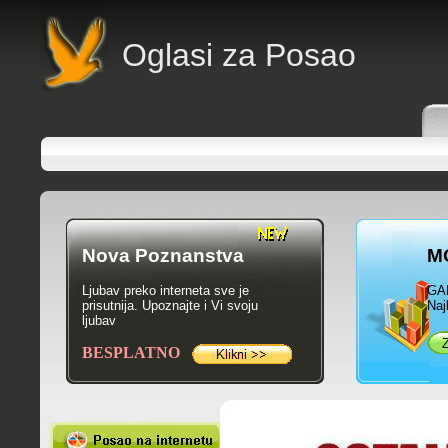
Oglasi za Posao
Nova Poznanstva
M
Ljubav preko interneta sve je
GA
prisutnija. Upoznajte i Vi svoju
Naj
ljubav
BESPLATNO