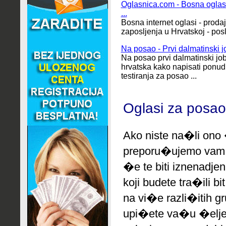
Oglasnica.com - Bosna oglasi 
...
Bosna internet oglasi - prodaj
zaposljenja u Hrvatskoj - po
Na posao - Prvi dalmatinski j
Na posao prvi dalmatinski job
hrvatska kako napisati ponudu
testiranja za posao ...
Oglasi za posao
Ako niste na�li ono 
preporu�ujemo
vam 
�e te biti iznenadjen
koji budete tra�ili b
na vi�e razli�itih g
upi�ete va�u �elje