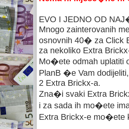
EVO I JEDNO OD NAJ
Mnogo zainterovanih me 
osnovnih 40� za Click 
za nekoliko Extra Brickx
M
o�ete odmah uplatiti
PlanB �e Vam dod
ijeliti
2 Extra Brickx-a
.
Zna�i svaki
Extra Brick
i za sada ih mo�ete ima
Extra Brickx-
e m
o�ete k