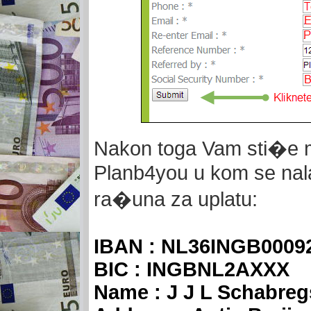
Nakon toga Vam sti�e m
Planb4you u kom se nal
ra�una za uplatu:
IBAN : NL36INGB0009
BIC : INGBNL2AXXX
Name : J J L Schabreg