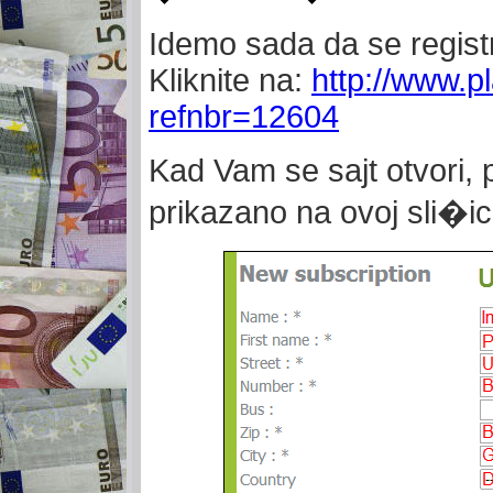
Idemo sada da se regist
Kliknite na:
http://www.p
refnbr=12604
Kad Vam se sajt otvori, 
prikazano na ovoj sli�ic