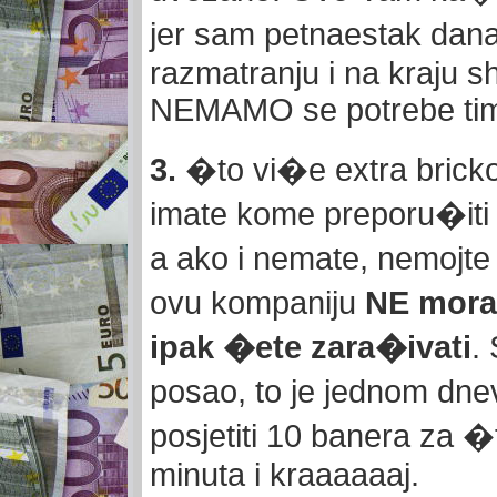
jer sam petnaestak dana
razmatranju i na kraju s
NEMAMO se potrebe time
3.
�to vi�e extra bricko
imate kome preporu�iti 
a ako i nemate, nemojte 
ovu kompaniju
NE morat
ipak �ete zara�ivati
.
posao, to je jednom dne
posjetiti 10 banera za 
minuta i kraaaaaaj.