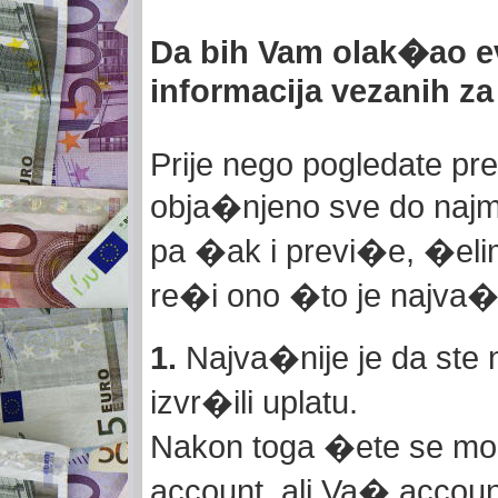
Da bih Vam olak�ao e
informacija vezanih z
Prije nego pogledate prez
obja�njeno sve do najma
pa �ak i previ�e, �el
re�i ono �to je najva�ni
1.
Najva�nije je da ste 
izvr�ili uplatu.
Nakon toga �ete se mo�
account, ali Va� account