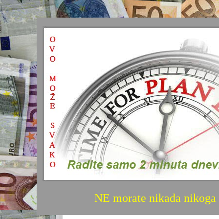
NE morate nikada nikoga 