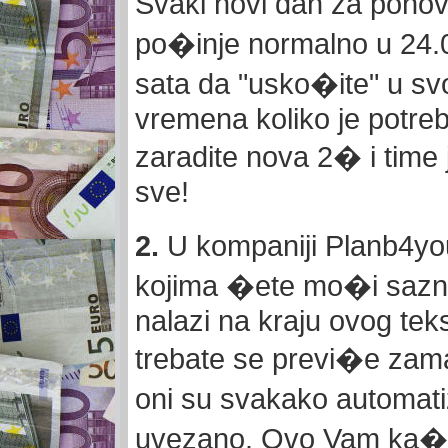
Svaki novi dan za pono
po�inje normalno u 24.
sata da "usko�ite" u svo
vremena koliko je potreb
zaradite nova 2� i time
sve!
2.
U kompaniji Planb4y
kojima �ete mo�i saznat
nalazi na kraju ovog tek
trebate se previ�e zama
oni su svakako automati
uvezano. Ovo Vam ka�e