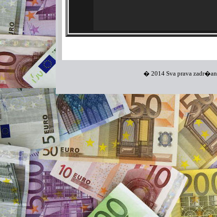
�
2014
Sva prava zadr�an