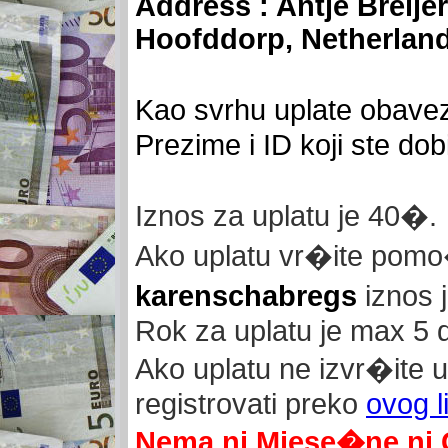
Address : Antje Breijer
Hoofddorp, Netherlan
Kao svrhu uplate obave
Prezime i ID koji ste dob
Iznos za uplatu je 40�.
Ako uplatu vr�ite pom
karenschabregs
iznos 
Rok za uplatu je max 5 d
Ako uplatu ne izvr
�ite 
registrovati preko
ovog l
Nema ni Mjese�ne ni 