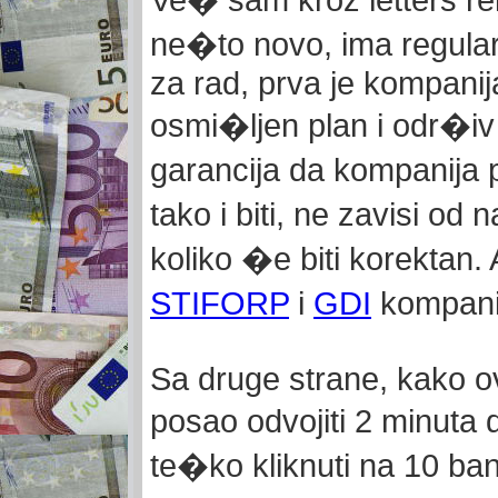
Ve� sam kroz letters re
ne�to novo, ima regularn
za rad, prva je kompanij
osmi�ljen plan i odr�iv s
garancija da kompanija p
tako i biti, ne zavisi o
koliko �e biti korektan.
STIFORP
i
GDI
kompanij
Sa druge strane, kako o
posao odvojiti 2 minuta
te�ko kliknuti na 10 bane