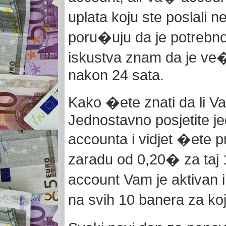
uplata koju ste poslali 
poru�uju da je potrebno
iskustva znam da je ve�i
nakon 24 sata.
Kako �ete znati da li Va
Jednostavno posjetite j
accounta i vidjet �ete pr
zaradu od 0,20� za taj 1
account Vam je aktivan 
na svih 10 banera za ko