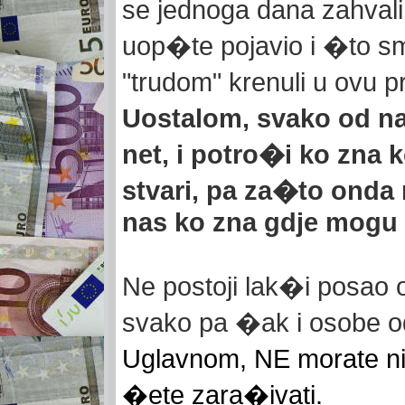
se jednoga dana zahval
uop�te pojavio i �to s
"trudom" krenuli u ovu p
Uostalom, svako od n
net, i potro�i ko zna 
stvari, pa za�to onda n
nas ko zna gdje mogu 
Ne postoji lak�i posao
svako pa �ak i osobe o
Uglavnom, NE morate nik
�ete zara�ivati.