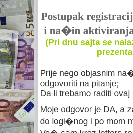
Postupak registrac
i na�in aktiviranj
(Pri dnu sajta se nala
prezenta
Prije nego objasnim na�
odgovoriti na pitanje;
Da li trebamo raditi ova
Moje odgovor je DA, a 
do logi�nog i po mom m