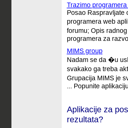
Trazimo programera 
Posao Raspravljate 
programera web aplika
forumu; Opis radnog
programera za razvoj
MIMS group
Nadam se da �u usk
svakako ga treba ak
Grupacija MIMS je 
... Popunite aplikacij
A
plikacije za p
rezultata?