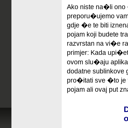
Ako niste na�li ono 
preporu�ujemo
vam
gdje �e te biti izne
pojam koji budete tr
razvrstan na vi�e ra
primjer: Kada upi�e
ovom slu�aju
aplik
dodatne sublinkove
pro�itati sve �to je
pojam ali ovaj put zn
D
o