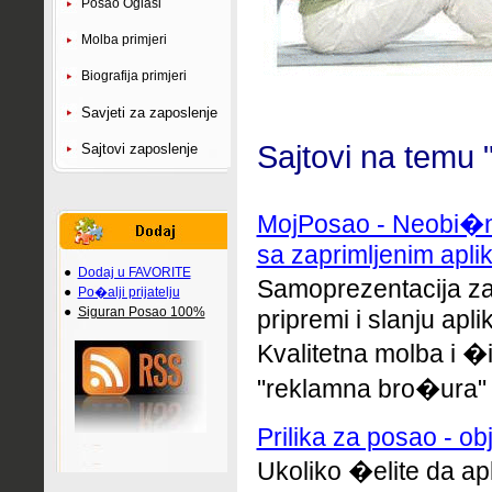
Posao Oglasi
Molba primjeri
Biografija primjeri
Savjeti za zaposlenje
Sajtovi na temu 
Sajtovi zaposlenje
MojPosao - Neobi�n
sa zaprimljenim apli
●
Dodaj u FAVORITE
Samoprezentacija z
●
Po�alji prijatelju
●
Siguran Posao 100%
pripremi i slanju apl
Kvalitetna molba i 
"reklamna bro�ura" �i
Prilika za posao - ob
Ukoliko �elite da ap