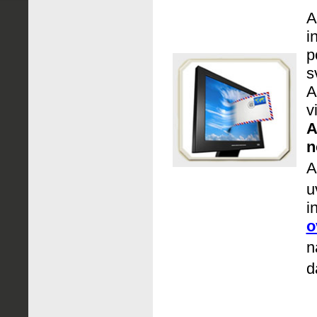
A
i
p
s
A
v
A
n
A
u
i
o
n
d