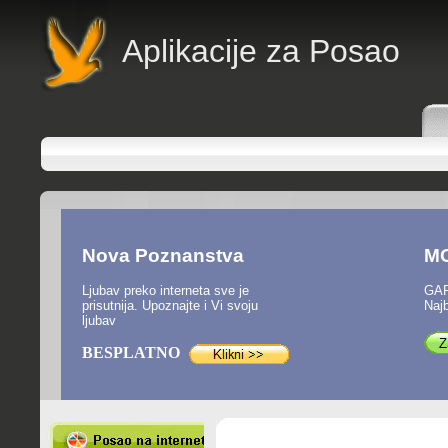
A
plikacije za Posao
Nova Poznanstva
M
Ljubav preko interneta sve je
GAR
prisutnija. Upoznajte i Vi svoju
Najb
ljubav
BESPLATNO