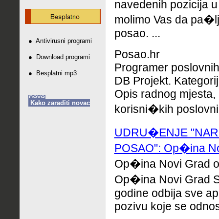
navedenih pozicija u
molimo Vas da pa�lji
posao. ...
●
Antivirusni programi
Posao.hr
●
Download programi
Programer poslovnih 
●
Besplatni mp3
DB Projekt. Kategorij
Opis radnog mjesta,
Kako zaraditi novac
korisni�kih poslovnih
UDRU�ENJE "NAR
POSAO": Op�ina Novi
Op�ina Novi Grad od
Op�ina Novi Grad S
godine odbija sve ap
pozivu koje se odnos