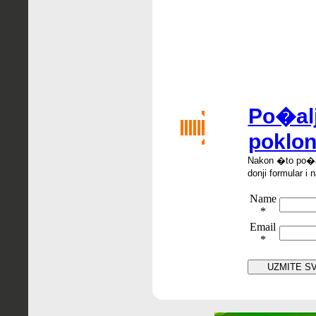
Po�alj
poklon
Nakon �
to po
�
donji formular i 
Name
*
Email
*