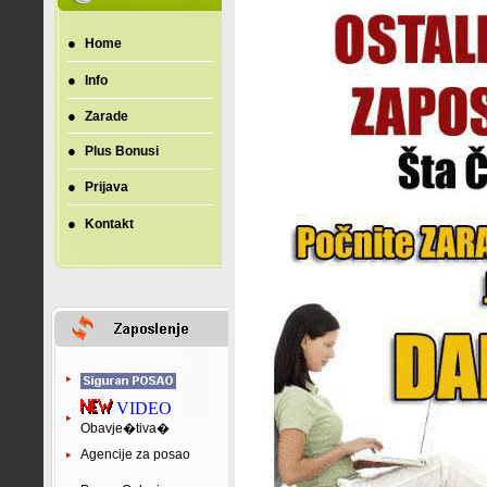
●
Home
●
Info
●
Zarade
●
Plus Bonusi
●
Prijava
●
Kontakt
VIDEO
Obavje�tiva�
Agencije za posao