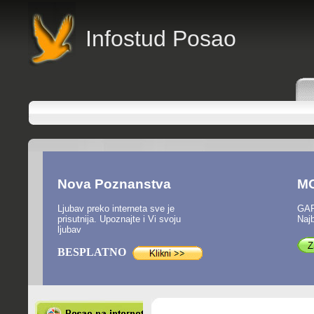
Infostud Posao
Nova Poznanstva
M
Ljubav preko interneta sve je
GAR
prisutnija. Upoznajte i Vi svoju
Najb
ljubav
BESPLATNO