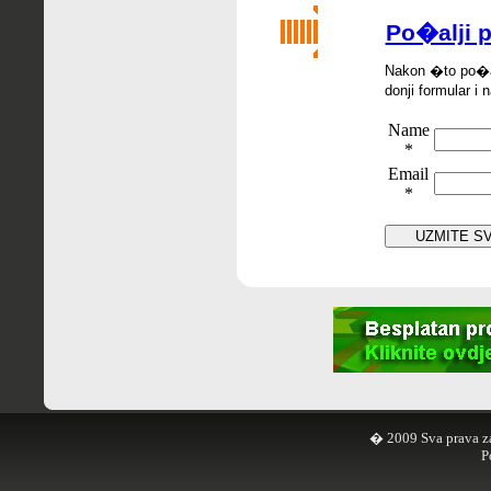
Po�alji p
Nakon �
to po
�
donji formular i 
Name
*
Email
*
� 2009 Sva prava z
P