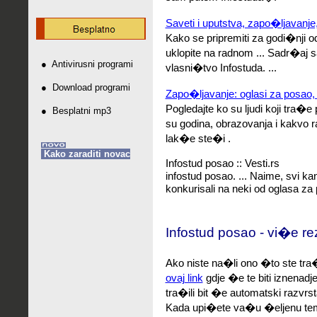
Saveti i uputstva, zapo�ljavanje, 
Kako se pripremiti za godi�nji 
uklopite na radnom ...
Sadr�aj sa
●
Antivirusni programi
vlasni�tvo Infostuda. ...
●
Download programi
Zapo�ljavanje: oglasi za posao, 
Pogledajte ko su ljudi koji tra�e
●
Besplatni mp3
su godina, obrazovanja i kakvo 
lak�e ste�i .
Kako zaraditi novac
Infostud posao :: Vesti.rs
infostud posao. ...
Naime, svi kan
konkurisali na neki od oglasa za p
Infostud posao - vi�e re
Ako niste na�li ono �to ste tra�
ovaj link
gdje �e te biti iznenadj
tra�ili bit �e automatski razvrst
Kada upi�ete va�u �eljenu tem