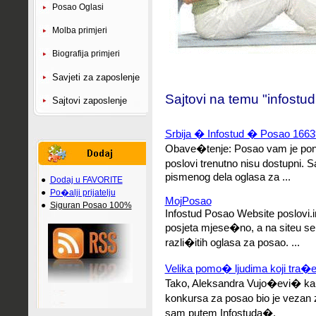
Posao Oglasi
Molba primjeri
Biografija primjeri
Savjeti za zaposlenje
Sajtovi na temu "infostu
Sajtovi zaposlenje
Srbija � Infostud � Posao 1663
Obave�tenje: Posao vam je ponu
poslovi trenutno nisu dostupni.
S
pismenog dela oglasa za ...
●
Dodaj u FAVORITE
●
Po�alji prijatelju
MojPosao
●
Siguran Posao 100%
Infostud Posao Website poslovi.i
posjeta mjese�no, a na siteu se
razli�itih oglasa za posao. ...
Velika pomo� ljudima koji tra�e 
Tako, Aleksandra Vujo�evi� k
konkursa za posao bio je vezan 
sam putem Infostuda�.