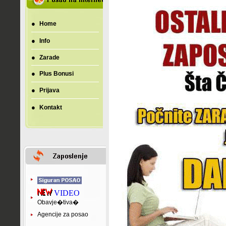
●
Home
●
Info
●
Zarade
●
Plus Bonusi
●
Prijava
●
Kontakt
VIDEO
Obavje�tiva�
Agencije za posao