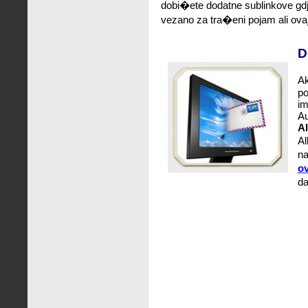
dobi�ete dodatne sublinkove gd
vezano za tra�eni pojam ali ovaj
D
Ak
po
im
Au
Al
Al
na
ov
da