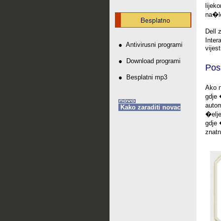
lijek
na�lo
Dell 
Inter
●
Antivirusni programi
vijes
●
Download programi
Pos
●
Besplatni mp3
Ako n
gdje 
autom
Kako zaraditi novac
�elj
gdje 
znatn