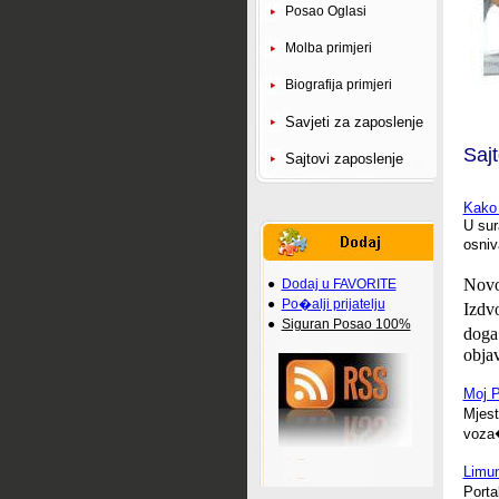
Posao Oglasi
Molba primjeri
Biografija primjeri
Savjeti za zaposlenje
Saj
Sajtovi zaposlenje
Kako 
U sur
osniv
Novos
●
Dodaj u FAVORITE
●
Po�alji prijatelju
Izdvo
●
Siguran Posao 100%
doga�
objavi
Moj 
Mjest
voza�
Limun
Porta