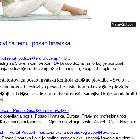
tovi na temu "posao hrvatska"
pokrenuti poduze�e u Sloveniji? - U ...
adnji sa Slovenskom tvrtkom DATA doo doznali smo koji je postupak
anja poduze�a u Sloveniji, �to bi mnogima, zbog EU moglo po...
ti testovi za posao hrvatska kontrola zra�ne plovidbe - Sve o ...
jene novosti, testovi za posao hrvatska kontrola zra�ne plovidbe,
aji, otkri�a i ostale zanimljive novosti i sadr�aji koje su odabrali i
li ...
Posao - Posao: Sisa�ko-moslava�ka
o obavljanja posla: Posao Hrvatska, Europa, Tra�imo profesionalnog
a osobnog automobila ... Mjesto obavljanja posla: Zagreb, Cijela Hrvatska
.hr - Portal Posao.hr nastavio akciju sezonskog zapo�ljavanja ...
l Posao Hrvatska i ove je godine nastavio akciju zapo�ljavanja u turizmu