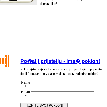
dana�njice!
Po�alji prijatelju - Ima� poklon!
Nakon �
to po
�
aljete ovaj sajt svojim prijateljima popunite
!
donji formular i na va
�
e-mail
�
e sti
�
i vrijedan poklon
Name
*
Email
*