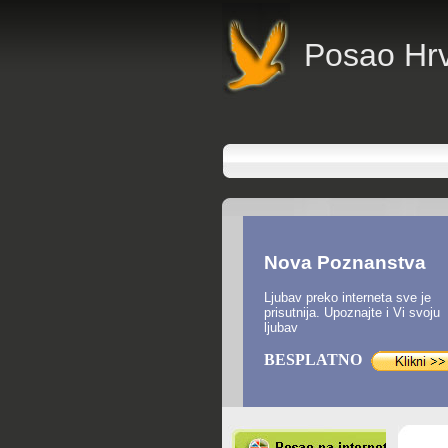
P
osao Hr
Nova Poznanstva
Ljubav preko interneta sve je
prisutnija. Upoznajte i Vi svoju
ljubav
BESPLATNO