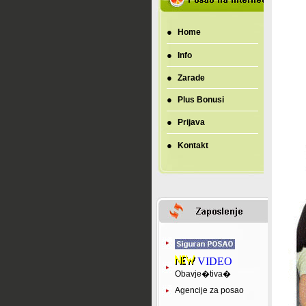
●
Home
●
Info
●
Zarade
●
Plus Bonusi
●
Prijava
●
Kontakt
VIDEO
Obavje�tiva�
Agencije za posao