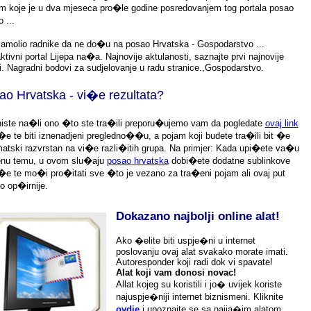
om koje je u dva mjeseca pro�le godine posredovanjem tog portala posao
 ...
zamolio radnike da ne do�u na posao Hrvatska - Gospodarstvo ...
aktivni portal Lijepa na�a. Najnovije aktulanosti, saznajte prvi najnovije
ti. Nagradni bodovi za sudjelovanje u radu stranice.,Gospodarstvo.
ao Hrvatska - vi�e rezultata?
iste na�li ono �to ste tra�ili
preporu�ujemo
vam da pogledate
ovaj link
�e te biti iznenadjeni
pregledno��u, a pojam koji budete tra�ili bit �e
atski razvrstan na vi�e razli�itih grupa. Na primjer: Kada upi�ete va�u
enu temu, u ovom slu�aju
posao hrvatska
dobi�ete dodatne sublinkove
�e te mo�i pro�itati sve �to je vezano za tra�eni pojam ali ovaj put
o op�irnije.
Dokazano najbolji online alat!
Ako �elite biti uspje�ni u internet
poslovanju ovaj alat svakako morate imati.
Autoresponder koji radi dok vi spavate!
Alat koji vam donosi novac!
Allat kojeg su koristili i jo� uvijek koriste
najuspje�niji internet biznismeni. Kliknite
ovdje
i upoznajte se sa najja�im alatom