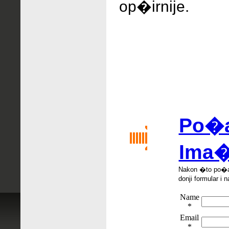
op�irnije.
Po�al
Ima�
Nakon �
to po
�
donji formular i n
Name
*
Email
*