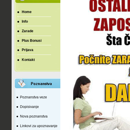
●
Home
●
Info
●
Zarade
●
Plus Bonusi
●
Prijava
●
Kontakt
●
Poznanstva veze
●
Dopisivanje
●
Nova poznanstva
●
Linkovi za upoznavanje