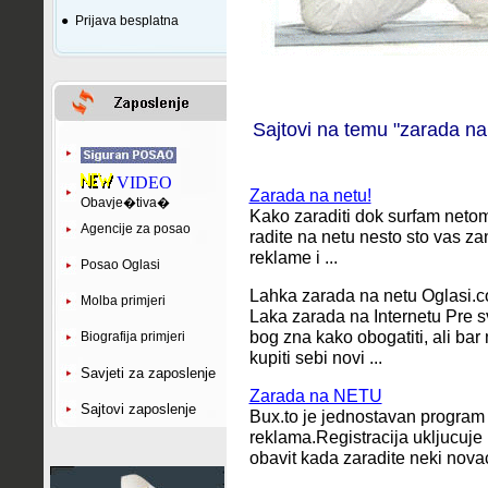
●
Prijava besplatna
Sajtovi na temu "zarada na
VIDEO
Zarada na netu!
Obavje�tiva�
Kako zaraditi dok surfam netom
Agencije za posao
radite na netu nesto sto vas za
reklame i ...
Posao Oglasi
Lahka zarada na netu Oglasi.c
Molba primjeri
Laka zarada na Internetu Pre s
bog zna kako obogatiti, ali ba
Biografija primjeri
kupiti sebi novi ...
Savjeti za zaposlenje
Zarada na NETU
Sajtovi zaposlenje
Bux.to je jednostavan program
reklama.Registracija ukljucuje 
obavit kada zaradite neki novac