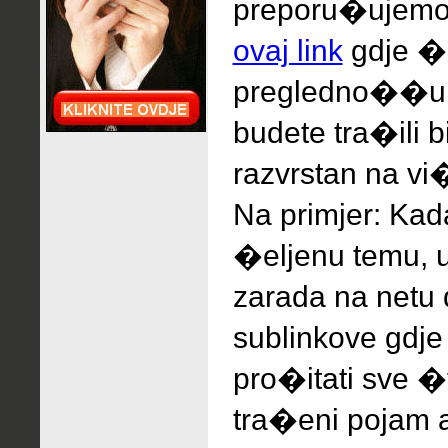
preporu�ujem
ovaj link
gdje �e
pregledno��u, 
budete tra�ili 
razvrstan na vi�
Na primjer: Ka
�eljenu temu, 
zarada na netu
sublinkove gdj
pro�itati sve �
tra�eni pojam a