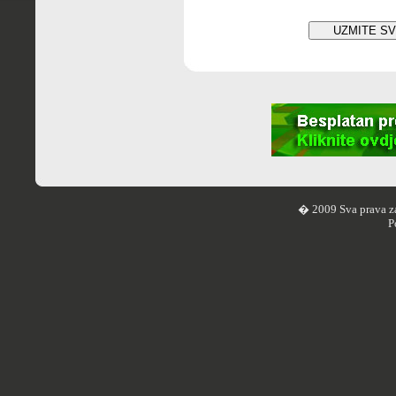
� 2009 Sva prava z
P