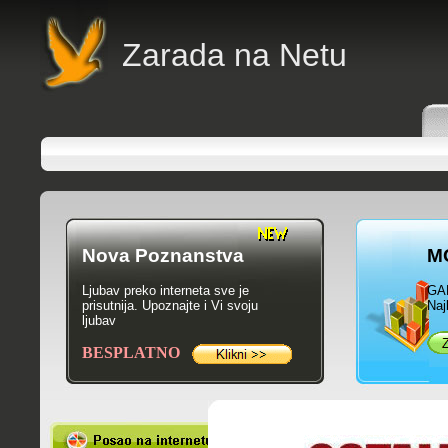
Zarada na Netu
Nova Poznanstva
M
Ljubav preko interneta sve je
GA
prisutnija. Upoznajte i Vi svoju
Naj
ljubav
BESPLATNO