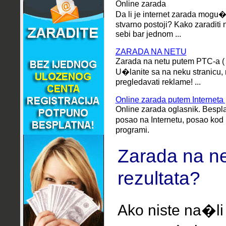
Online zarada
Da li je internet zarada mogu�
stvarno postoji?
Kako zaraditi 
sebi bar jednom ...
ZARADA NA NETU
Zarada na netu putem PTC-a ( P
U�lanite sa na neku stranicu,
pregledavati reklame! ...
Online zarada putem Interneta |
Online zarada oglasnik. Bespla
posao na Internetu, posao kod k
programi.
Zarada na ne
rezultata?
Ako niste na�li