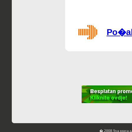
Po�alj
� 2008 Sva prava z