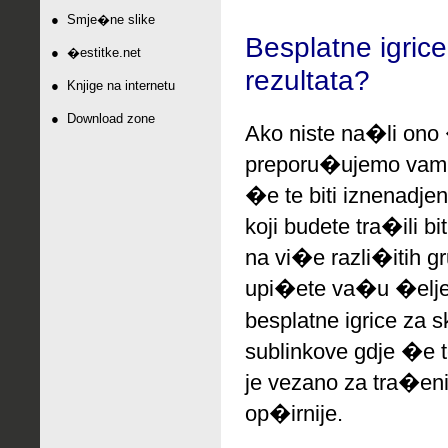
●
Smje�ne slike
Besplatne igrice
●
�estitke.net
rezultata?
●
Knjige na internetu
●
Download zone
Ako niste na�li ono 
preporu�ujemo
vam 
�e te biti iznenadje
koji budete tra�ili b
na vi�e razli�itih g
upi�ete va�u �elje
besplatne igrice za s
sublinkove gdje �e 
je vezano za tra�eni
op�irnije.