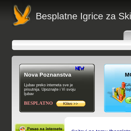
B
esplatne Igrice za Sk
Nova Poznanstva
M
Ljubav preko interneta sve je
GA
prisutnija. Upoznajte i Vi svoju
Naj
ljubav
BESPLATNO