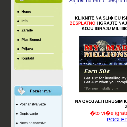
Sajtovi na temu "besplatn
●
Home
KLIKNITE NA SLI
�
ICU I
●
Info
BESPLATNO
I IGRAJTE NA
KOJU IGRAJU MILIIIIIO
●
Zarade
●
Plus Bonusi
●
Prijava
●
Kontakt
NA OVOJ ALI I DRUGIM 
●
Poznanstva veze
�to vi�e igrate
●
Dopisivanje
POGLED
●
Nova poznanstva