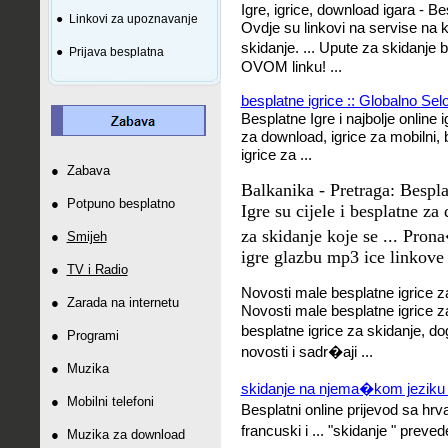
Igre, igrice, download igara - B
●
Linkovi za upoznavanje
Ovdje su linkovi na servise na 
skidanje. ... Upute za skidanje
●
Prijava besplatna
OVOM linku! ...
besplatne igrice :: Globalno Sel
Besplatne Igre i najbolje online ig
za download, igrice za mobilni, 
igrice za ...
●
Zabava
Balkanika - Pretraga: Bespl
●
Potpuno besplatno
Igre su cijele i besplatne za
za skidanje koje se ... Pron
●
Smijeh
igre glazbu mp3 ice linkove 
●
TV i Radio
Novosti male besplatne igrice za
●
Zarada na internetu
Novosti male besplatne igrice z
besplatne igrice za skidanje, do
●
Programi
novosti i sadr�aji ...
●
Muzika
skidanje na njema�kom jeziku -
●
Mobilni telefoni
Besplatni online prijevod sa hrv
francuski i ... "skidanje " pre
●
Muzika za download