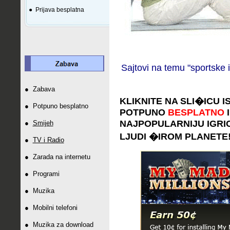
●
Prijava besplatna
Sajtovi na temu "sportske 
●
Zabava
KLIKNITE NA SLI
�
ICU I
●
Potpuno besplatno
POTPUNO
BESPLATNO
I
NAJPOPULARNIJU IGRICU 
●
Smijeh
LJUDI
�
IROM PLANETE
●
TV i Radio
●
Zarada na internetu
●
Programi
●
Muzika
●
Mobilni telefoni
●
Muzika za download