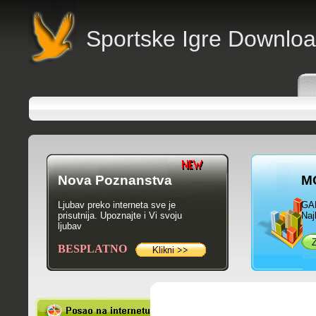
Sportske Igre Downlo
Nova Poznanstva
M
Ljubav preko interneta sve je
GA
prisutnija. Upoznajte i Vi svoju
Naj
ljubav
BESPLATNO