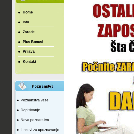
●
Home
●
Info
●
Zarade
●
Plus Bonusi
●
Prijava
●
Kontakt
●
Poznanstva veze
●
Dopisivanje
●
Nova poznanstva
●
Linkovi za upoznavanje