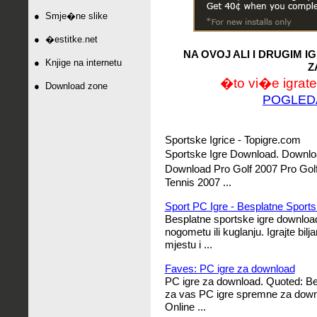
●
Smje�ne slike
●
�estitke.net
NA OVOJ ALI I DRUGIM 
●
Knjige na internetu
Z
�to vi�e igrate,
●
Download zone
POGLED
Sportske Igrice - Topigre.com
Sportske Igre Download.
Downloa
Download Pro Golf 2007 Pro Go
Tennis 2007 ...
Sport PC Igre - Besplatne Sport
Besplatne sportske igre downloa
nogometu ili kuglanju. Igrajte bilj
mjestu i ...
Faves: PC igre za download
PC igre za download. Quoted: Besp
za vas PC igre spremne za downl
Online ...