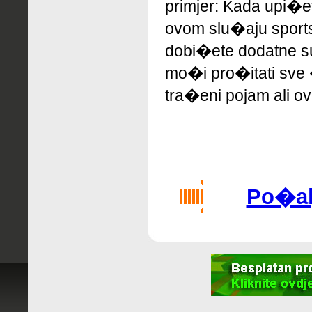
primjer: Kada upi�
ovom slu�aju sport
dobi�ete dodatne su
mo�i pro�itati sve 
tra�eni pojam ali ov
Po�alj