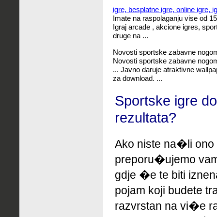
igre, besplatne igre, online igre, 
Imate na raspolaganju vise od 15 
Igraj arcade , akcione igres, spo
druge na ...
Novosti sportske zabavne nogome
Novosti sportske zabavne nogome
... Javno daruje atraktivne wall
za download. ...
Sportske igre d
rezultata?
Ako niste na�li ono 
preporu�ujemo
vam
gdje �e te biti izne
pojam koji budete tr
razvrstan na vi�e ra