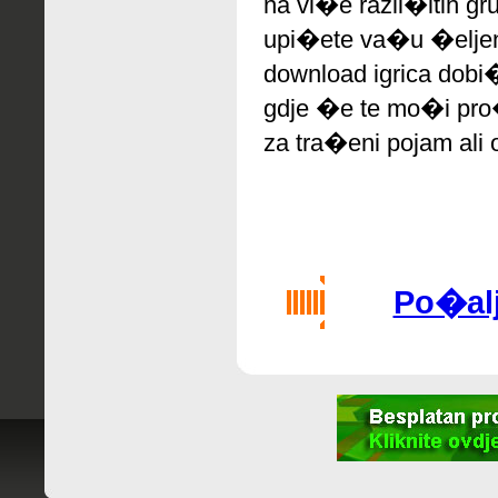
na vi�e razli�itih gr
upi�ete va�u �eljen
download igrica dobi
gdje �e te mo�i pro�
za tra�eni pojam ali 
Po�alji