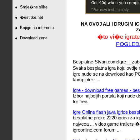
●
Smje�ne slike
●
�estitke.net
NA OVOJ ALI I DRUGIM 
●
Knjige na internetu
Z
�to vi�e igrate,
●
Download zone
POGLED
Besplatne-Stvari.com:Igre_i_za
Svaka besplatna igra koju ovdje
igre nude se na download kao PC ig
kompjuter i ...
Igre - download free games - besp
Izbor najboljih portala koji nude 
for free.
Igre Online flash java igrice bespl
besplatne preko 2220 igrica za ig
najveca ... video game trailers 
igreonline.com forum ...