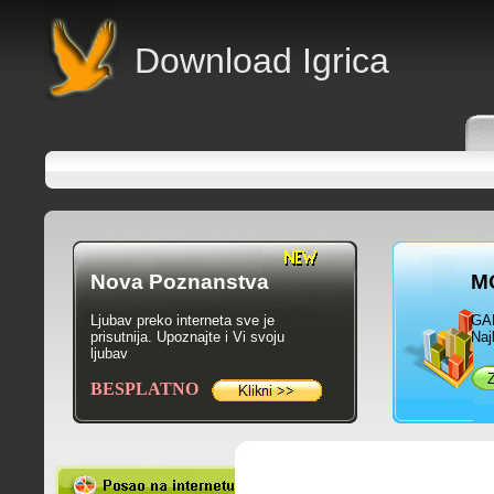
Download Igrica
Nova Poznanstva
M
Ljubav preko interneta sve je
GA
prisutnija. Upoznajte i Vi svoju
Naj
ljubav
BESPLATNO