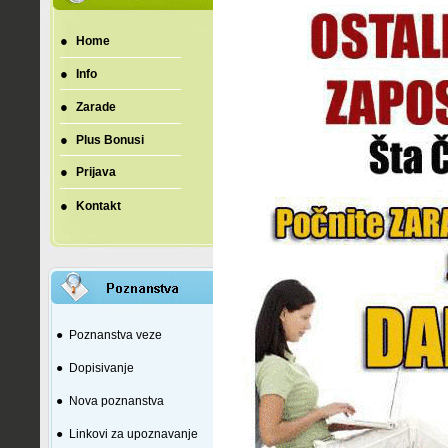
●
Home
●
Info
●
Zarade
●
Plus Bonusi
●
Prijava
●
Kontakt
●
Poznanstva veze
●
Dopisivanje
●
Nova poznanstva
●
Linkovi za upoznavanje