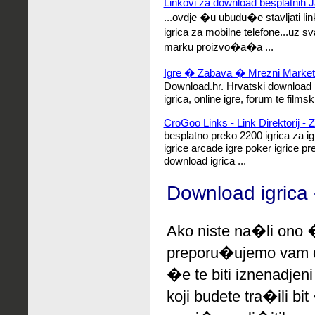
Linkovi za download besplatnih J
...ovdje �u ubudu�e stavljati li
igrica za mobilne telefone...uz s
marku proizvo�a�a ...
Igre � Zabava � Mrezni Marketin
Download.hr. Hrvatski download 
igrica, online igre, forum te filmsk
CroGoo Links - Link Direktorij - 
besplatno preko 2200 igrica za ig
igrice arcade igre poker igrice p
download igrica ...
Download igrica 
Ako niste na�li ono �
preporu�ujemo
vam 
�e te biti iznenadjen
koji budete tra�ili bi