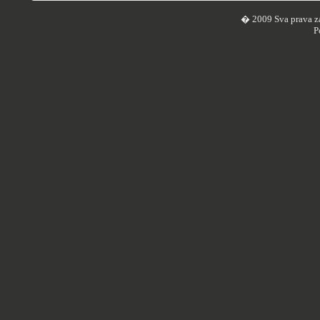
� 2009 Sva prava z
P