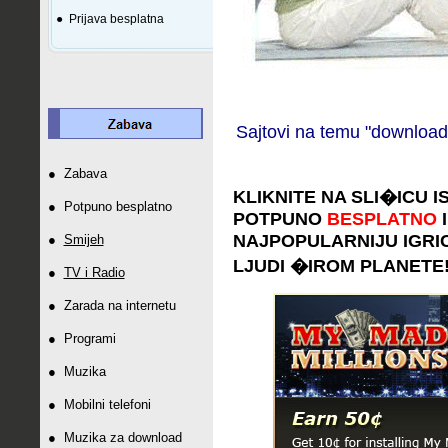
●
Prijava besplatna
Sajtovi na temu "download 
●
Zabava
KLIKNITE NA SLI
�
ICU I
●
Potpuno besplatno
POTPUNO
BESPLATNO
I
NAJPOPULARNIJU IGRICU 
●
Smijeh
LJUDI
�
IROM PLANETE
●
TV i Radio
●
Zarada na internetu
●
Programi
●
Muzika
●
Mobilni telefoni
●
Muzika za download