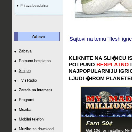
●
Prijava besplatna
Sajtovi na temu "flesh igric
●
Zabava
KLIKNITE NA SLI
�
ICU I
●
Potpuno besplatno
POTPUNO
BESPLATNO
I
NAJPOPULARNIJU IGRICU 
●
Smijeh
LJUDI
�
IROM PLANETE
●
TV i Radio
●
Zarada na internetu
●
Programi
●
Muzika
●
Mobilni telefoni
●
Muzika za download