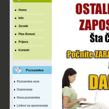
●
Home
●
Info
●
Zarade
●
Plus Bonusi
●
Prijava
●
Kontakt
●
Poznanstva veze
●
Dopisivanje
●
Nova poznanstva
●
Linkovi za upoznavanje