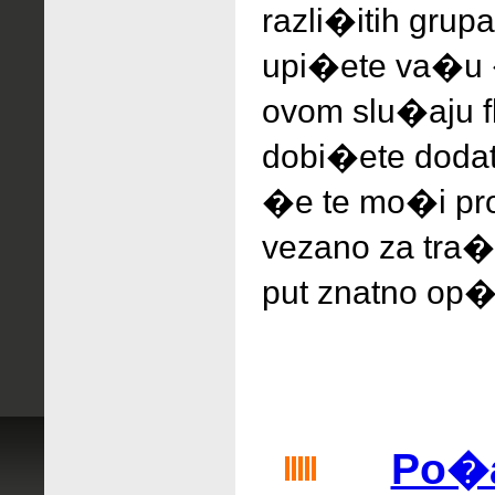
razli�itih grup
upi�ete va�u 
ovom slu�aju fl
dobi�ete dodat
�e te mo�i pro
vezano za tra�e
put znatno op�i
Po�al