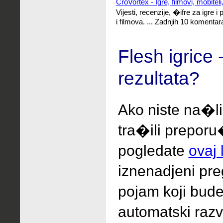
CroVortex - Igre, filmovi, mobiteli
Vijesti, recenzije, �ifre za igre i
i filmova. ... Zadnjih 10 komentara
Flesh igrice 
rezultata?
Ako niste na�li
tra�ili
preporu
pogledate
ovaj 
iznenadjeni
pr
pojam koji bude
automatski raz