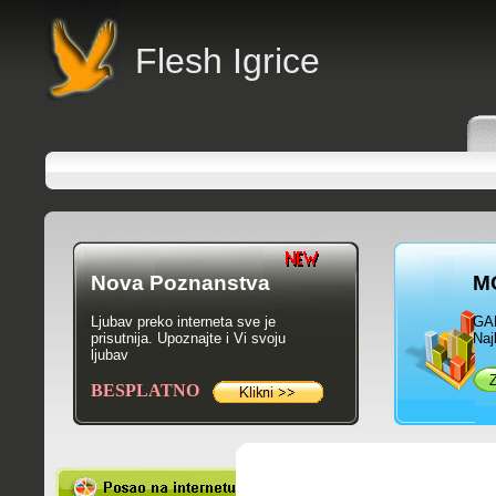
Flesh Igrice
Nova Poznanstva
M
Ljubav preko interneta sve je
GA
prisutnija. Upoznajte i Vi svoju
Naj
ljubav
BESPLATNO