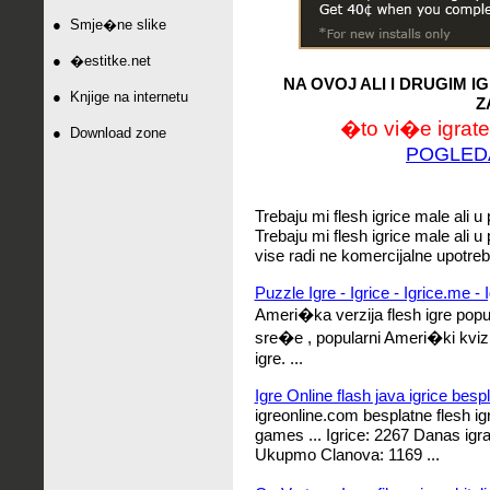
●
Smje�ne slike
●
�estitke.net
NA OVOJ ALI I DRUGIM 
●
Knjige na internetu
Z
�to vi�e igrate,
●
Download zone
POGLED
Trebaju mi flesh igrice male ali 
Trebaju mi flesh igrice male ali u 
vise radi ne komercijalne upotrebe
Puzzle Igre - Igrice - Igrice.me - I
Ameri�ka verzija flesh igre popula
sre�e , popularni Ameri�ki kviz 
igre. ...
Igre Online flash java igrice bespl
igreonline.com besplatne flesh igr
games ... Igrice: 2267 Danas ig
Ukupmo Clanova: 1169 ...