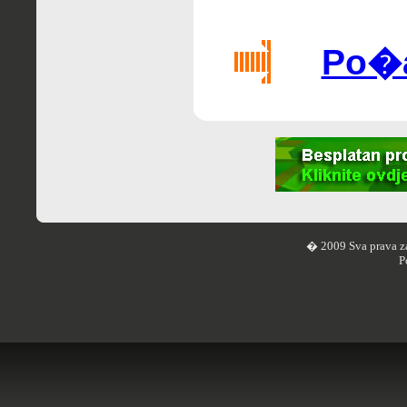
Po�al
� 2009 Sva prava z
P