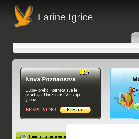
Larine Igrice
Nova Poznanstva
M
Ljubav preko interneta sve je
GA
prisutnija. Upoznajte i Vi svoju
Naj
ljubav
BESPLATNO