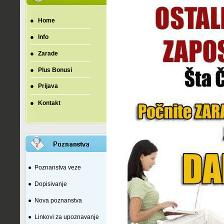
●
Home
●
Info
●
Zarade
●
Plus Bonusi
●
Prijava
●
Kontakt
●
Poznanstva veze
●
Dopisivanje
●
Nova poznanstva
●
Linkovi za upoznavanje