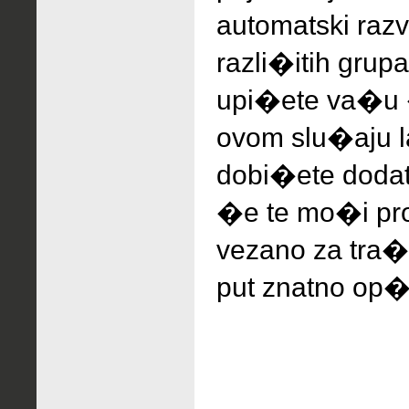
automatski raz
razli�itih grup
upi�ete va�u 
ovom slu�aju la
dobi�ete dodat
�e te mo�i pro
vezano za tra�e
put znatno op�i