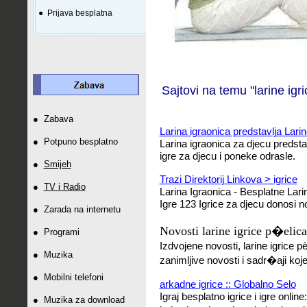
●
Prijava besplatna
Sajtovi na temu "larine igri
●
Zabava
Larina igraonica predstavlja Larine 
●
Potpuno besplatno
Larina igraonica za djecu predsta
igre za djecu i poneke odrasle.
●
Smijeh
Trazi Direktorij Linkova > igrice
●
TV i Radio
Larina Igraonica - Besplatne Larin
Igre 123 Igrice za djecu donosi no
●
Zarada na internetu
Novosti larine igrice p�elica 
●
Programi
Izdvojene novosti, larine igrice p
●
Muzika
zanimljive novosti i sadr�aji koje 
●
Mobilni telefoni
arkadne igrice :: Globalno Selo
Igraj besplatno igrice i igre online
●
Muzika za download