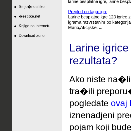
larine besplatne igre, larine bespl
●
Smje�ne slike
Pregled po tagu: igre
●
�estitke.net
Larine besplatne igre 123 igrice 
igrama razvrstanim po kategorijam
●
Knjige na internetu
Mario,Akcijske, ...
●
Download zone
Larine igrice
rezultata?
Ako niste na�li
tra�ili
preporu
pogledate
ovaj 
iznenadjeni
pr
pojam koji bude